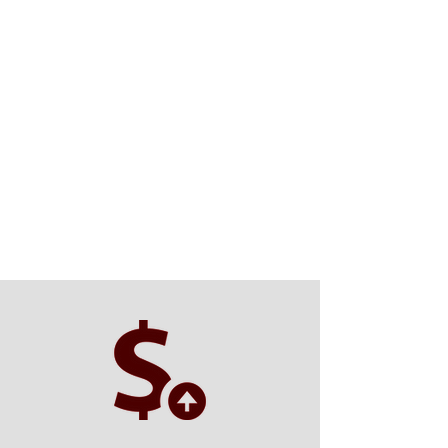
chauffer et plusieurs autres critères,
nous serons en mesure de vous indiquer
le produit qui répond le mieux à vos
exigences. Notre service après-vente
vous assure un suivi impeccable, incluant
les réparations d’urgence. Nous prenons
également en charge l’entretien des
conduits de ventilation, une étape
importante dans la recherche de confort
et de qualité de vie à l’intérieur.