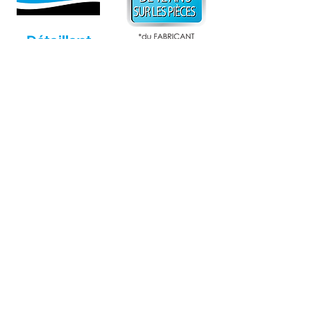
Détaillant
autorisé
Climatisation Repentigny
580 Lavoisier local 400
Repentigny Qc
J6A-7P1
Téléphone :
450-582-8488