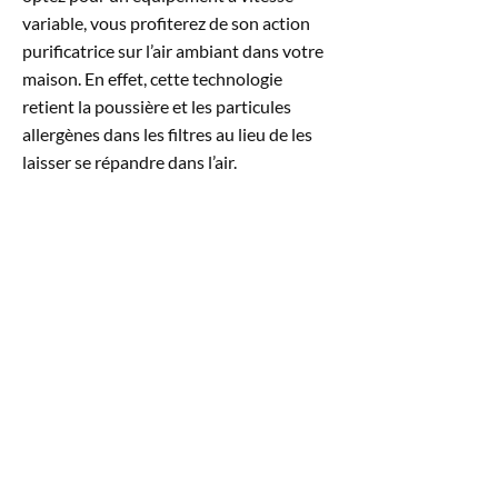
variable, vous profiterez de son action
purificatrice sur l’air ambiant dans votre
maison. En effet, cette technologie
retient la poussière et les particules
allergènes dans les filtres au lieu de les
laisser se répandre dans l’air.
CE QUE NOUS
POUVONS FAIRE POUR
VOUS
Nous vous proposons l’évaluation
gratuite des travaux à effectuer. En
considérant les équipements déjà en
place dans votre résidence, la superficie à